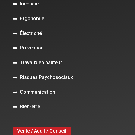
➡️
Incendie
➡️
Ergonomie
➡️
Électricité
➡️
Prévention
➡️
Travaux en hauteur
➡️
Risques Psychosociaux
➡️
Communication
➡️
Bien-être
Vente / Audit / Conseil